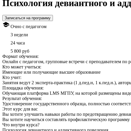
Психология девиантного и ад
Записаться на программу
Очно с педагогом
3 недели
24 часа
5 800 руб
Формат обучения:
Онлайн с педагогом, групповые встречи с преподавателем по 
Кто может учиться:
Имеющие или получающие высшее образование
Кто учит:
Занятия ведут 2 эксперта-практика (1 д.пед.н, 1 к.пед.н.), авт
Площадка обучения:
Обучающая платформа LMS МГПУ, на которой размещены видео 
Результат обучения:
Удостоверение государственного образца, полностью соответст
Этот курс для вас
Вы хотите улучшить навыки работы по предотвращению девиан
Вы хотите научиться составлять профилактическую программу
Что внутри курса?
Психология девиантного и аддиктивного поведения