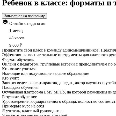
Ребенок в классе: форматы и
Записаться на программу
Онлайн с педагогом
1 месяц
48 часов
9 600 ₽
Превратите свой класс в команду единомышленников. Практич
Эффективные воспитательные инструменты для классного рук
Формат обучения:
Онлайн с педагогом, групповые встречи с преподавателем по 
Кто может учиться:
Имеющие или получающие высшее образование
Кто учит:
Занятия ведет эксперт-практик, д.пед.н., автор научных и учеб
Площадка обучения:
Обучающая платформа LMS МГПУ, на которой размещены видео 
Результат обучения:
Удостоверение государственного образца, полностью соответст
Примерьте курс на себя
Я учитель, классный руководитель
Я педагог-организатор или вожатый