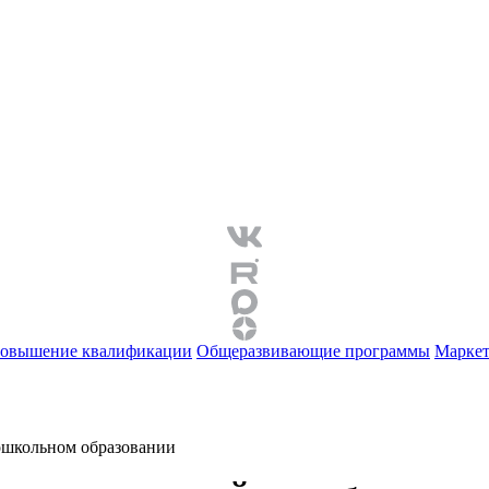
овышение квалификации
Общеразвивающие программы
Маркет
ошкольном образовании