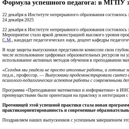
Формула успешного педагога: в МГПУ 
22 декабря в Институте непрерывного образования состоялось
24 декабря 2025
22 декабря в Институте непрерывного образования состоялось
Мероприятие стало яркой демонстрацией высокого уровня пр
С.М
., кандидат педагогических наук, доцент кафедры педаго
В ходе защиты выпускники представили комиссии свои глубоки
числе использование цифровых образовательных ресурсов на 
использование активных методов обучения в преподавании ма
«Сегодня мы увидели не просто итоговые работы, а готовые 
пед.н., профессор. —
Выпускники продемонстрировали синтез 
психолого-педагогических аспектов работы с современными д
Программа «Преподавание математики и информатики» в ИНО
преимуществами были ориентация на практику и интеграция с
Преемницей этой успешной практики стала новая програм
практикоориентированность и современные образовательны
Поздравляем наших выпускников с успешным завершением этог