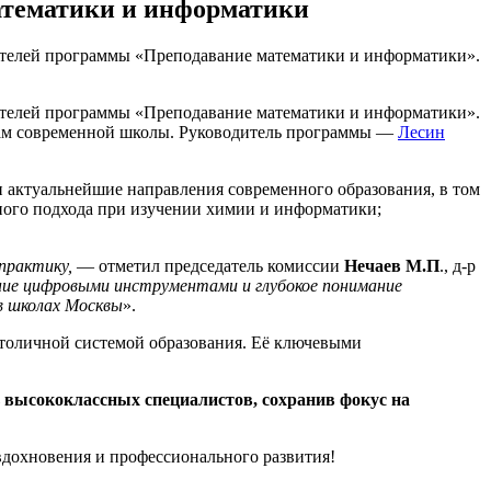
атематики и информатики
шателей программы «Преподавание математики и информатики».
шателей программы «Преподавание математики и информатики».
овам современной школы. Руководитель программы —
Лесин
и актуальнейшие направления современного образования, в том
ного подхода при изучении химии и информатики;
 практику,
— отметил председатель комиссии
Нечаев М.П
., д-р
ие цифровыми инструментами и глубокое понимание
в школах Москвы
».
оличной системой образования. Её ключевыми
 высококлассных специалистов, сохранив фокус на
дохновения и профессионального развития!