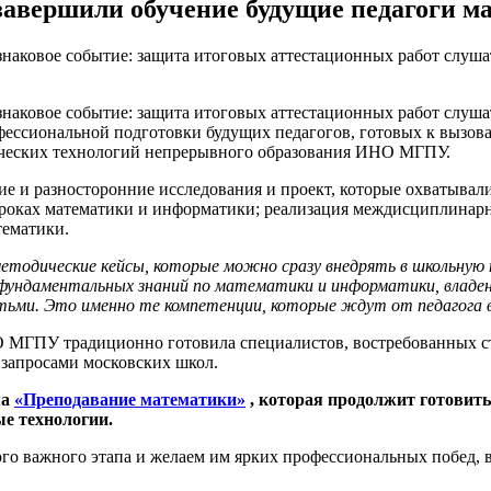
завершили обучение будущие педагоги м
 знаковое событие: защита итоговых аттестационных работ слу
 знаковое событие: защита итоговых аттестационных работ слу
офессиональной подготовки будущих педагогов, готовых к выз
гических технологий непрерывного образования ИНО МГПУ.
е и разносторонние исследования и проект, которые охватывал
уроках математики и информатики; реализация междисциплинар
тематики.
методические кейсы, которые можно сразу внедрять в школьную
фундаментальных знаний по математики и информатики, владен
етьми. Это именно те компетенции, которые ждут от педагога 
 МГПУ традиционно готовила специалистов, востребованных ст
 запросами московских школ.
ма
«Преподавание математики»
, которая продолжит готовить
е технологии.
о важного этапа и желаем им ярких профессиональных побед, в