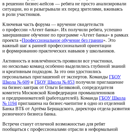
в решении бизнес‑кейсов — ребята не просто анализировали
ситуации, но и разыгрывали их перед зрителями, вживаясь
в роли участников.
Ключевая часть форума — вручение свидетельств
о профессии «Агент банка». Их получили ребята, успешно
завершившие обучение по программе «Агент банка» в рамках
проекта «
Профессиональное обучение без границ
». Это
важный шаг к ранней профессиональной ориентации
и формированию практических навыков у школьников.
Активность и вовлечённость проявили все участники,
но несколько команд особенно выделились глубиной знаний
и креативным подходом. За это они удостоились
персональных приглашений от экспертов. Команды
ГБОУ
Школа № 609
и
ГБОУ Школа № 853
получили приглашение
на бизнес‑завтрак от Ольги Беляковой, сопредседателя
комитета Московской Конфедерации промышленников
и предпринимателей (работодателей). Команда
ГБОУ Школа
№ 1194
приглашена на бизнес‑чаепитие в одно из отделений
Банка ВТБ от Артёма Бершадского, директора отдела развития
розничного бизнеса банка.
Встречи станут отличной возможностью для ребят
пообщаться с профессионалами отрасли в неформальной