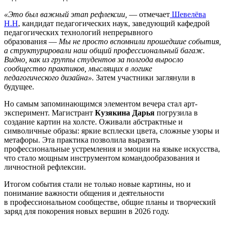
«Это был важный этап рефлексии,
— отмечает
Шевелёва
Н.Н
, кандидат педагогических наук, заведующий кафедрой
педагогических технологий непрерывного
образования —
Мы не просто вспомнили прошедшие события,
а структурировали наш общий профессиональный багаж.
Видно, как из группы студентов за полгода выросло
сообщество практиков, мыслящих в логике
педагогического дизайна».
Затем участники заглянули в
будущее.
Но самым запоминающимся элементом вечера стал арт-
эксперимент. Магистрант
Кузякина Дарья
погрузила в
создание картин на холсте. Оживали абстрактные и
символичные образы: яркие всплески цвета, сложные узоры и
метафоры. Эта практика позволила выразить
профессиональные устремления и эмоции на языке искусства,
что стало мощным инструментом командообразования и
личностной рефлексии.
Итогом события стали не только новые картины, но и
понимание важности общения и деятельности
в профессиональном сообществе, общие планы и творческий
заряд для покорения новых вершин в 2026 году.