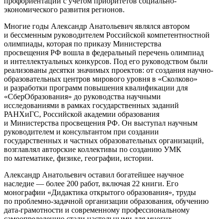
профориентации с учетом приоритетов социально-
экономического развития регионов.
Многие годы Александр Анатольевич являлся автором
и бессменным руководителем Российской компетентностной
олимпиады, которая по приказу Министерства
просвещения РФ вошла в федеральный перечень олимпиад
и интеллектуальных конкурсов. Под его руководством были
реализованы десятки значимых проектов: от создания научно-
образовательных центров мирового уровня в «Сколково»
и разработки программ повышения квалификации для
«СберОбразования» до руководства научными
исследованиями в рамках государственных заданий
РАНХиГС, Российской академии образования
и Министерства просвещения РФ. Он выступал научным
руководителем и консультантом при создании
государственных и частных образовательных организаций,
возглавлял авторские коллективы по созданию УМК
по математике, физике, географии, истории.
Александр Анатольевич оставил богатейшее научное
наследие — более 200 работ, включая 22 книги. Его
монографии «Дидактика открытого образования», труды
по проблемно-задачной организации образования, обучению
дата-грамотности и современному профессиональному
самоопределению стали настольными для многих