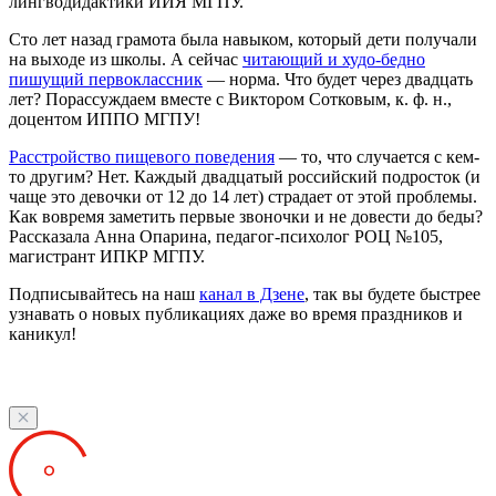
лингводидактики ИИЯ МГПУ.
Сто лет назад грамота была навыком, который дети получали
на выходе из школы. А сейчас
читающий и худо-бедно
пишущий первоклассник
— норма. Что будет через двадцать
лет? Порассуждаем вместе с Виктором Сотковым, к. ф. н.,
доцентом ИППО МГПУ!
Расстройство пищевого поведения
— то, что случается с кем-
то другим? Нет. Каждый двадцатый российский подросток (и
чаще это девочки от 12 до 14 лет) страдает от этой проблемы.
Как вовремя заметить первые звоночки и не довести до беды?
Рассказала Анна Опарина, педагог-психолог РОЦ №105,
магистрант ИПКР МГПУ.
Подписывайтесь на наш
канал в Дзене
, так вы будете быстрее
узнавать о новых публикациях даже во время праздников и
каникул!