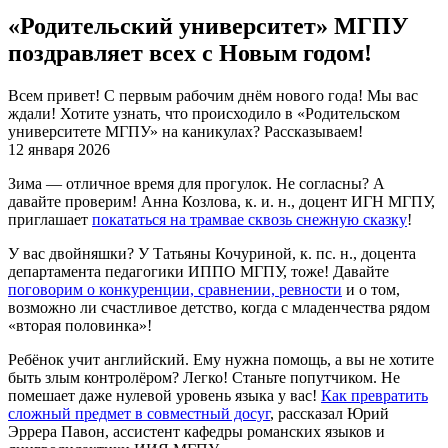
«Родительский университет» МГПУ
поздравляет всех с Новым годом!
Всем привет! С первым рабочим днём нового года! Мы вас
ждали! Хотите узнать, что происходило в «Родительском
университете МГПУ» на каникулах? Рассказываем!
12 января 2026
Зима — отличное время для прогулок. Не согласны? А
давайте проверим! Анна Козлова, к. и. н., доцент ИГН МГПУ,
приглашает
покататься на трамвае сквозь снежную сказку
!
У вас двойняшки? У Татьяны Кочуриной, к. пс. н., доцента
департамента педагогики ИППО МГПУ, тоже! Давайте
поговорим о конкуренции, сравнении, ревности
и о том,
возможно ли счастливое детство, когда с младенчества рядом
«вторая половинка»!
Ребёнок учит английский. Ему нужна помощь, а вы не хотите
быть злым контролёром? Легко! Станьте попутчиком. Не
помешает даже нулевой уровень языка у вас!
Как превратить
сложный предмет в совместный досуг
, рассказал Юрий
Эррера Павон, ассистент кафедры романских языков и