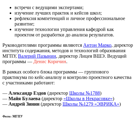
встречи с ведущими экспертами;
изучение лучших практик и кейсов школ;
рефлексия компетенций и личное профессиональное
развитие;
изучение технологии управления кафедрой как
проектом от разработки до анализа результатов.
Руководителями программы являются
Антон Марко
, директор
института содержания, методов и технологий образования
МГПУ,
Валерий Пазынин
, директор Лицея ВШЭ. Ведущий
программы —
Денис Коричин
.
В рамках особого блока программы — группового
практикума по кейс‑анализу и контролю проектного качества
с участниками работают:
—
Александр Ездов
(директор
Школы №1788
)
—
Майя Булаева
(директор
«Школы в Некрасовке»
)
—
Андрей Зинин
(директор
Школы №1279 «ЭВРИКА»
)
Фото: МГПУ