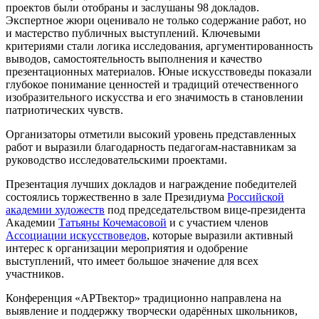
проектов были отобраны и заслушаны 98 докладов.
Экспертное жюри оценивало не только содержание работ, но
и мастерство публичных выступлений. Ключевыми
критериями стали логика исследования, аргументированность
выводов, самостоятельность выполнения и качество
презентационных материалов. Юные искусствоведы показали
глубокое понимание ценностей и традиций отечественного
изобразительного искусства и его значимость в становлении
патриотических чувств.
Организаторы отметили высокий уровень представленных
работ и выразили благодарность педагогам-наставникам за
руководство исследовательскими проектами.
Презентация лучших докладов и награждение победителей
состоялись торжественно в зале Президиума
Российской
академии художеств
под председательством вице-президента
Академии
Татьяны Кочемасовой
и с участием членов
Ассоциации искусствоведов
, которые выразили активный
интерес к организации мероприятия и одобрение
выступлений, что имеет большое значение для всех
участников.
Конференция «АРТвектор» традиционно направлена на
выявление и поддержку творчески одарённых школьников,