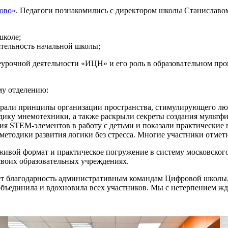
ово»
. Педагоги познакомились с директором школы Станислав
школе;
тельность начальной школы;
еурочной деятельности «ИЦН» и его роль в образовательном про
му отделению:
брали принципы организации пространства, стимулирующего люб
дику мнемотехники, а также раскрыли секреты создания мультфи
я STEM-элементов в работу с детьми и показали практические
тодики развития логики без стресса. Многие участники отметил
ивой формат и практическое погружение в систему московского 
воих образовательных учреждениях.
т благодарность административным командам Цифровой школы
объединила и вдохновила всех участников. Мы с нетерпением жд