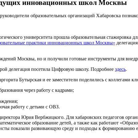
ведущих инновационных школ Москвы
уководители образовательных организаций Хабаровска познако
гогического университета прошла образовательная стажировка дл
зовательные практики инновационных школ Москвы»
делегация
еждений Москвы, но и получили готовые инструменты для внедр
торой делегация посетила Цифровую школу. Подробнее
здесь
.
аргорита Бутырская и ее заместители поделились с коллегами к
азования через работу с кадрами;
ождения;
чая работу с детьми с ОВЗ.
директора Юрия Вербжицкого. Для хабаровских педагогов орга
 математическое образование детей, а также как работают «Обра
листы показали развивающую среду и подходы к формированию е