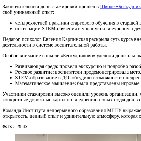
Заключительный день стажировки прошел в
Школе «Бескудник
свой уникальный опыт:
четырехлетней практики стартового обучения в старшей 
интеграции STEM-обучения в урочную и внеурочную дея
Педагог-психолог Евгения Карпинская раскрыла суть курса вн
деятельности в системе воспитательной работы.
Особое внимание в школе «Бескудниково» уделили дошкольно
Развивающая среда: провели экскурсию и подробно разо
Речевое развитие: воспитатели продемонстрировала мето
STEM-образование в ДО: обсудили возможности внедрени
Математическое мышление: были представлены игровые ме
Участники стажировки высоко оценили уровень организации, ж
конкретные дорожные карты по внедрению новых подходов в с
Команда Института непрерывного образования МГПУ выражае
открытость, ценный опыт и удивительную атмосферу, которая 
Фото: МГПУ