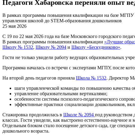
Педагоги Хабаровска переняли опыт 
В рамках программы повышения квалификации на базе МГПУ р
управления школой до STEM-образования дошкольников
25 мая 2026
С 19 по 22 мая 2026 года на базе Московского городского педа
В рамках программы повышения квалификации
«Лучшие обра
Школу № 1532
,
Школу № 2094
и
Школу «Бескудниково»
.
Гости не только увидели работу ведущих образовательных учр
Программа началась со встречи с экспертами МГПУ, после ко
На второй день педагогов приняла
Школа № 1532
. Директор М
шаги управленческой команды по повышению качества обр
управление образовательными вертикалями;
особенности системы психолого-педагогического сопров
эффективные практики социализации дошкольников, вклю
Стажировка продолжилась в
Школе № 2094
под руководством 
классах. Гости увидели, как выстроено естественно-научное и
Отдельным блоком стало посещение детского сада, где специа
дошкольного возраста.