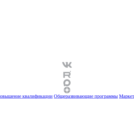
овышение квалификации
Общеразвивающие программы
Маркет