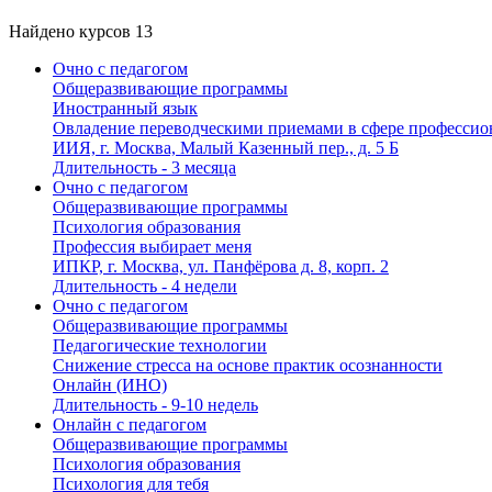
Найдено курсов
13
Очно с педагогом
Общеразвивающие программы
Иностранный язык
Овладение переводческими приемами в сфере профессио
ИИЯ, г. Москва, Малый Казенный пер., д. 5 Б
Длительность - 3 месяца
Очно с педагогом
Общеразвивающие программы
Психология образования
Профессия выбирает меня
ИПКР, г. Москва, ул. Панфёрова д. 8, корп. 2
Длительность - 4 недели
Очно с педагогом
Общеразвивающие программы
Педагогические технологии
Снижение стресса на основе практик осознанности
Онлайн (ИНО)
Длительность - 9-10 недель
Онлайн с педагогом
Общеразвивающие программы
Психология образования
Психология для тебя