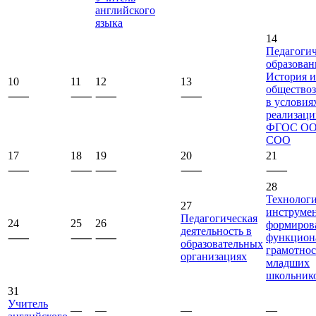
английского
языка
14
Педагогич
образован
История и
10
11
12
13
общество
⸺
⸺
⸺
⸺
в условия
реализац
ФГОС ОО
СОО
17
18
19
20
21
⸺
⸺
⸺
⸺
⸺
28
Технолог
27
инструме
Педагогическая
24
25
26
формиров
деятельность в
функцион
⸺
⸺
⸺
образовательных
грамотно
организациях
младших
школьник
31
Учитель
—
—
—
—