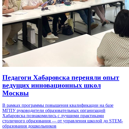
Педагоги Хабаровска переняли опыт
ведущих инновационных школ
Москвы
В рамках программы повышения квалификации на базе
МГПУ руководители образовательных организаций
Хабаровска познакомились с лучшими практиками
столичного образования — от управления школой до STEM-
образования дошкольников