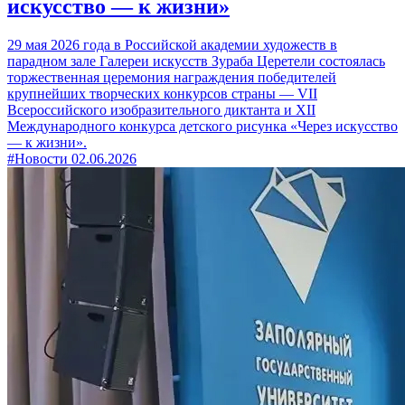
искусство — к жизни»
29 мая 2026 года в Российской академии художеств в
парадном зале Галереи искусств Зураба Церетели состоялась
торжественная церемония награждения победителей
крупнейших творческих конкурсов страны — VII
Всероссийского изобразительного диктанта и XII
Международного конкурса детского рисунка «Через искусство
— к жизни».
#Новости
02.06.2026