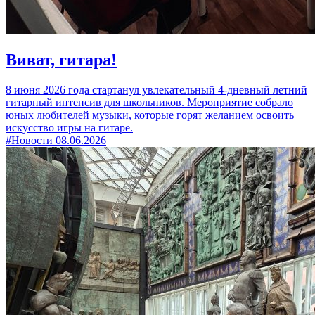
Виват, гитара!
8 июня 2026 года стартанул увлекательный 4-дневный летний
гитарный интенсив для школьников. Мероприятие собрало
юных любителей музыки, которые горят желанием освоить
искусство игры на гитаре.
#Новости
08.06.2026