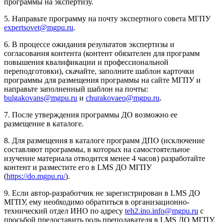
программы на экспертизу.
5. Направьте программу на почту экспертного совета МГПУ
expertsovet
@
mgpu
.
ru
.
6. В процессе ожидания результатов экспертизы и
согласования контента (контент обязателен для программ
повышения квалификации и профессиональной
переподготовки), скачайте, заполните шаблон карточки
программы для размещения программы на сайте МГПУ и
направьте заполненный шаблон на почты:
bulgakovans@mgpu.ru
и
churakovaeo@mgpu.ru
.
7. После утверждения программы ДО возможно ее
размещение в каталоге.
8. Для размещения в каталоге программ ДПО (исключение
составляют программы, в которых на самостоятельное
изучение материала отводится менее 4 часов) разработайте
контент и разместите его в LMS ДО МГПУ
(
https
://
do
.
mgpu
.
ru
/
)
.
9. Если автор-разработчик не зарегистрирован в LMS ДО
МГПУ, ему необходимо обратиться в организационно-
технический отдел ИНО по адресу
teh
2.
ino
.
info
@
mgpu
.
ru
с
просьбой предоставить роль преподавателя в LMS ДО МГПУ.