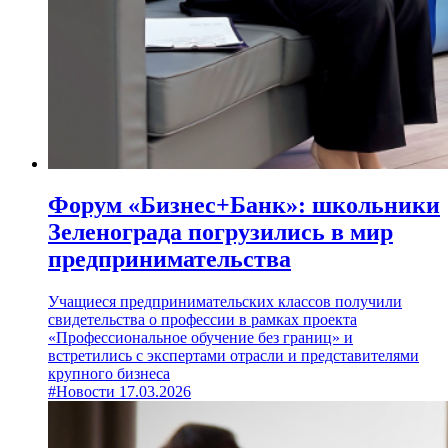
Форум «Бизнес+Банк»: школьники
Зеленограда погрузились в мир
предпринимательства
Учащиеся предпринимательских классов получили
свидетельства о профессии в рамках проекта
«Профессиональное обучение без границ» и
встретились с экспертами отрасли и представителями
крупного бизнеса
#Новости
17.03.2026