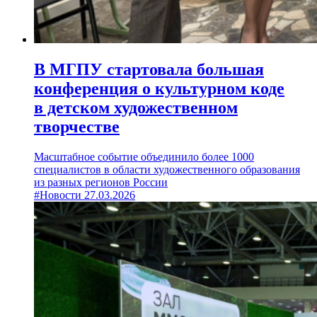
В МГПУ стартовала большая
конференция о культурном коде
в детском художественном
творчестве
Масштабное событие объединило более 1000
специалистов в области художественного образования
из разных регионов России
#Новости
27.03.2026