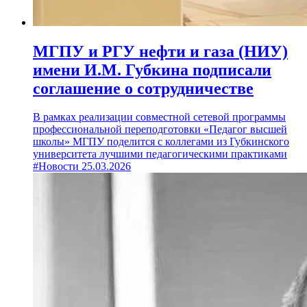
МГПУ и РГУ нефти и газа (НИУ)
имени И.М. Губкина подписали
соглашение о сотрудничестве
В рамках реализации совместной сетевой программы
профессиональной переподготовки «Педагог высшей
школы» МГПУ поделится с коллегами из Губкинского
университета лучшими педагогическими практиками
#Новости
25.03.2026