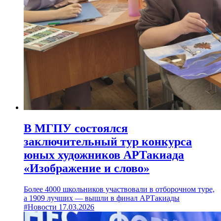
В МГПУ состоялся
заключительный тур конкурса
юных художников АРТакиада
«Изображение и слово»
Более 4000 школьников участвовали в отборочном туре,
а 1909 лучших — вышли в финал АРТакиады
#Новости
17.03.2026